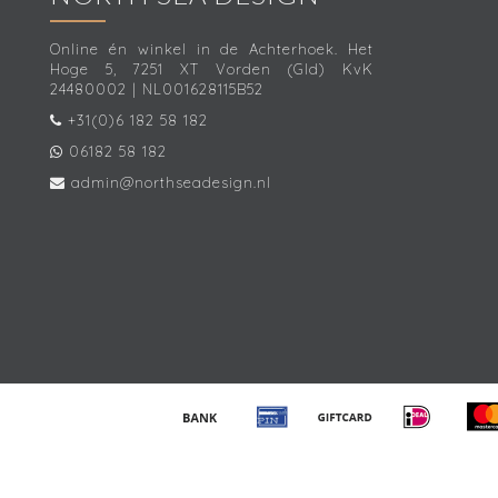
Online én winkel in de Achterhoek. Het
Hoge 5, 7251 XT Vorden (Gld) KvK
24480002 | NL001628115B52
+31(0)6 182 58 182
06182 58 182
admin@northseadesign.nl