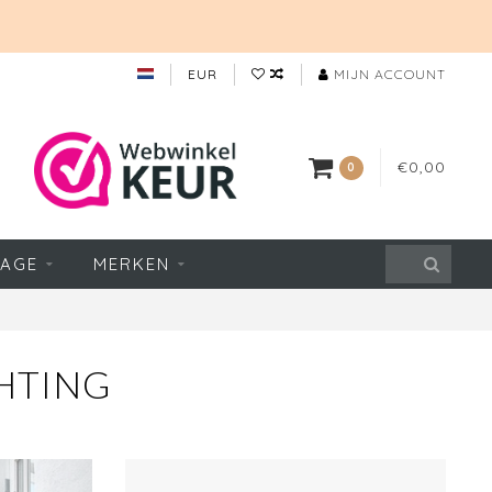
EUR
MIJN ACCOUNT
€0,00
0
TAGE
MERKEN
HTING