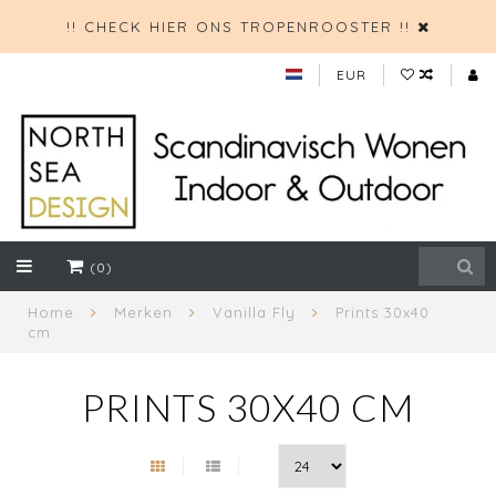
!! CHECK HIER ONS TROPENROOSTER !!
EUR
(0)
Home
Merken
Vanilla Fly
Prints 30x40
cm
PRINTS 30X40 CM