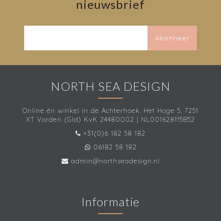
nieuwsbrief
Abonneer
NORTH SEA DESIGN
Online én winkel in de Achterhoek. Het Hoge 5, 7251
XT Vorden (Gld) KvK 24480002 | NL001628115B52
+31(0)6 182 58 182
06182 58 182
admin@northseadesign.nl
Informatie