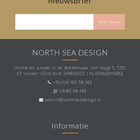
nieuwsbrief
Abonneer
NORTH SEA DESIGN
Online én winkel in de Achterhoek. Het Hoge 5, 7251
XT Vorden (Gld) KvK 24480002 | NL001628115B52
+31(0)6 182 58 182
06182 58 182
admin@northseadesign.nl
Informatie