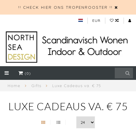
!! CHECK HIER ONS TROPENROOSTER !!
EUR
(0)
Home
Gifts
Luxe Cadeaus va. € 75
LUXE CADEAUS VA. € 75