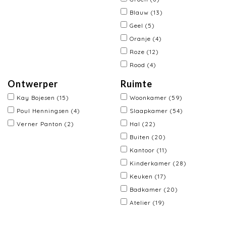
Blauw
(13)
Geel
(5)
Oranje
(4)
Roze
(12)
Rood
(4)
Ontwerper
Ruimte
Kay Bojesen
(15)
Woonkamer
(59)
Poul Henningsen
(4)
Slaapkamer
(54)
Verner Panton
(2)
Hal
(22)
Buiten
(20)
Kantoor
(11)
Kinderkamer
(28)
Keuken
(17)
Badkamer
(20)
Atelier
(19)