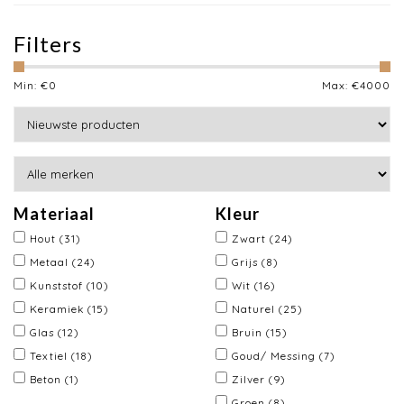
Filters
Min: €
0
Max: €
4000
Materiaal
Kleur
Hout
(31)
Zwart
(24)
Metaal
(24)
Grijs
(8)
Kunststof
(10)
Wit
(16)
Keramiek
(15)
Naturel
(25)
Glas
(12)
Bruin
(15)
Textiel
(18)
Goud/ Messing
(7)
Beton
(1)
Zilver
(9)
Groen
(8)