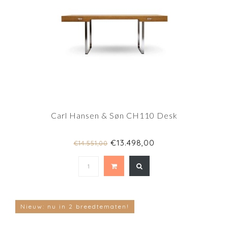
Carl Hansen & Søn CH110 Desk
€13.498,00
€14.551,00
Nieuw: nu in 2 breedtematen!