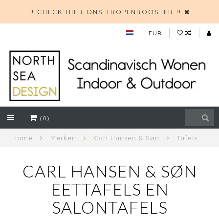
!! CHECK HIER ONS TROPENROOSTER !!
EUR
(0)
Home
Merken
Carl Hansen & Søn
Tafels
CARL HANSEN & SØN
EETTAFELS EN
SALONTAFELS