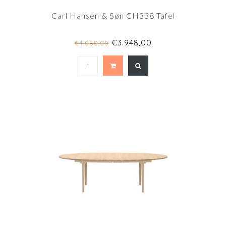
Carl Hansen & Søn CH338 Tafel
€3.948,00
€4.080,00