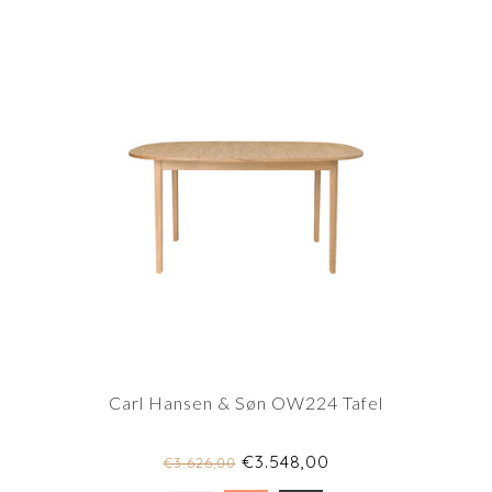
Carl Hansen & Søn OW224 Tafel
€3.548,00
€3.626,00