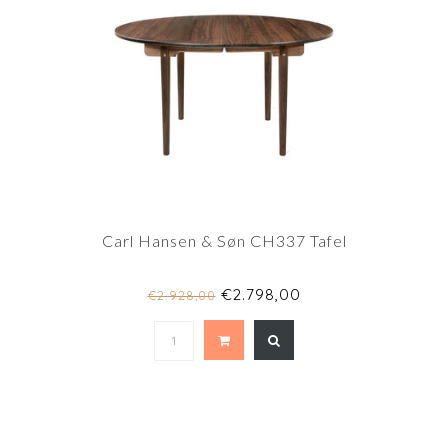
Carl Hansen & Søn CH337 Tafel
€2.798,00
€2.928,00