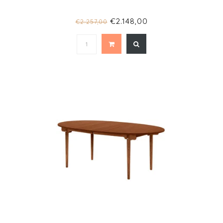
€2.148,00
€2.257,00