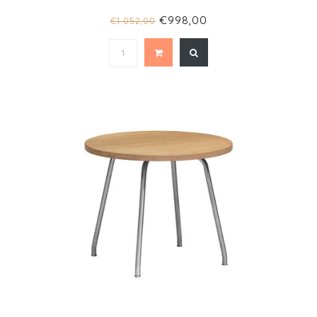
€998,00
€1.052,00