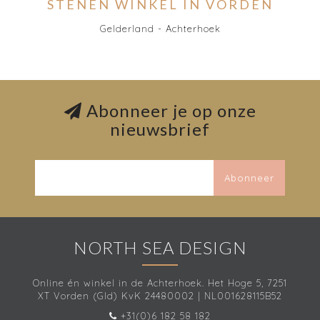
STENEN WINKEL IN VORDEN
Gelderland - Achterhoek
Abonneer je op onze
nieuwsbrief
Abonneer
NORTH SEA DESIGN
Online én winkel in de Achterhoek. Het Hoge 5, 7251
XT Vorden (Gld) KvK 24480002 | NL001628115B52
+31(0)6 182 58 182