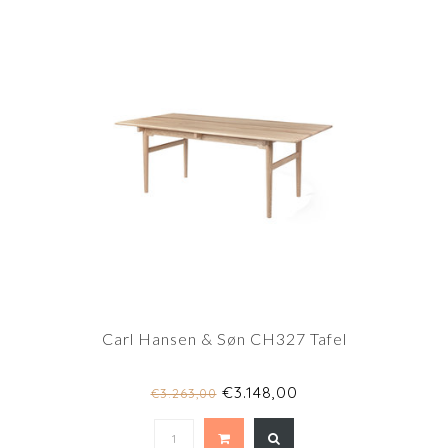
Carl Hansen & Søn CH327 Tafel
€3.148,00
€3.263,00