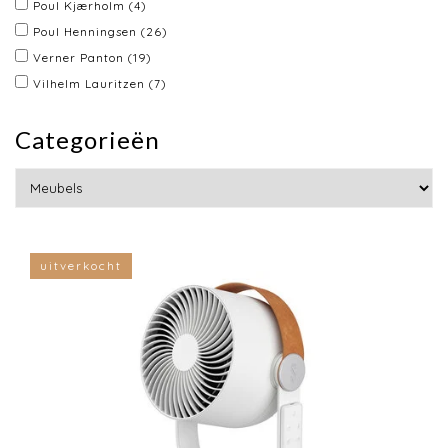
Poul Kjærholm
(4)
Poul Henningsen
(26)
Verner Panton
(19)
Vilhelm Lauritzen
(7)
Categorieën
uitverkocht