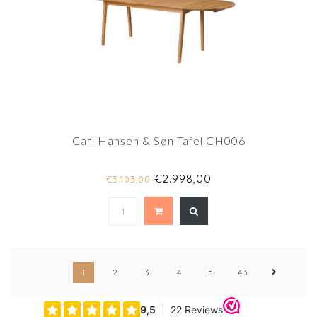
Carl Hansen & Søn Tafel CH006
€2.998,00
€3.103,00
1
2
3
4
5
43