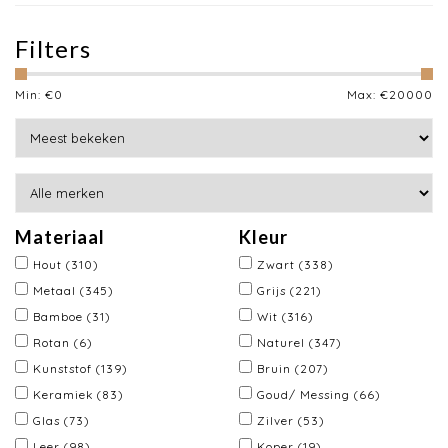
Filters
Min: €
0
Max: €
20000
Materiaal
Kleur
Hout
(310)
Zwart
(338)
Metaal
(345)
Grijs
(221)
Bamboe
(31)
Wit
(316)
Rotan
(6)
Naturel
(347)
Kunststof
(139)
Bruin
(207)
Keramiek
(83)
Goud/ Messing
(66)
Glas
(73)
Zilver
(53)
Leer
(98)
Koper
(19)