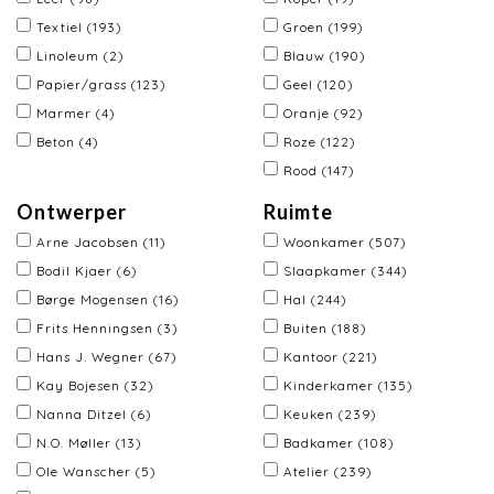
Textiel
(193)
Groen
(199)
Linoleum
(2)
Blauw
(190)
Papier/grass
(123)
Geel
(120)
Marmer
(4)
Oranje
(92)
Beton
(4)
Roze
(122)
Rood
(147)
Ontwerper
Ruimte
Arne Jacobsen
(11)
Woonkamer
(507)
Bodil Kjaer
(6)
Slaapkamer
(344)
Børge Mogensen
(16)
Hal
(244)
Frits Henningsen
(3)
Buiten
(188)
Hans J. Wegner
(67)
Kantoor
(221)
Kay Bojesen
(32)
Kinderkamer
(135)
Nanna Ditzel
(6)
Keuken
(239)
N.O. Møller
(13)
Badkamer
(108)
Ole Wanscher
(5)
Atelier
(239)