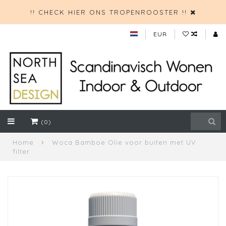
!! CHECK HIER ONS TROPENROOSTER !!
EUR
(0)
Home
Woca Bamboe Olie voor buiten met UV
filter