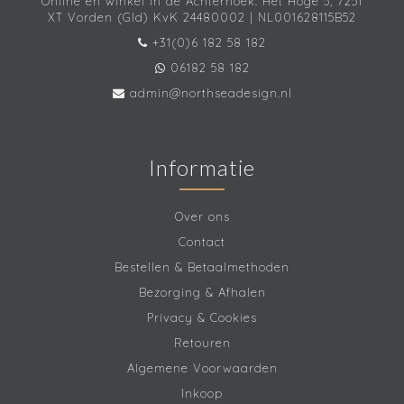
Online én winkel in de Achterhoek. Het Hoge 5, 7251
XT Vorden (Gld) KvK 24480002 | NL001628115B52
+31(0)6 182 58 182
06182 58 182
admin@northseadesign.nl
Informatie
Over ons
Contact
Bestellen & Betaalmethoden
Bezorging & Afhalen
Privacy & Cookies
Retouren
Algemene Voorwaarden
Inkoop