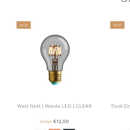
sale
sale
Watt Nott | Wanda LED | CLEAR
Tivoli 
€12,00
€14,50