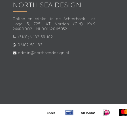
NORTH SEA DESIGN
Online én winkel in de Achterhoek. Het
Hoge 5, 7251 XT Vorden (Gld) KvK
24480002 | NL001628115B52
+31(0)6 182 58 182
06182 58 182
admin@northseadesign.nl