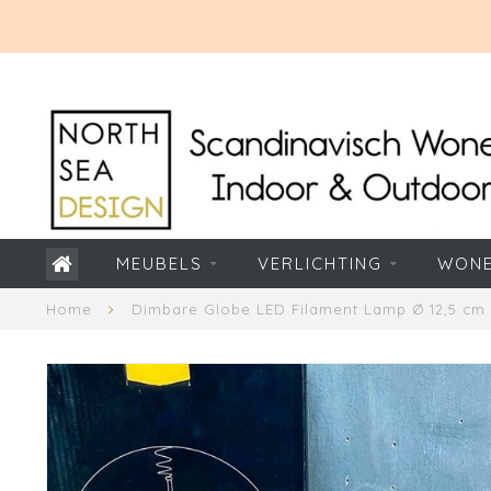
MEUBELS
VERLICHTING
WON
Home
Dimbare Globe LED Filament Lamp Ø 12,5 cm