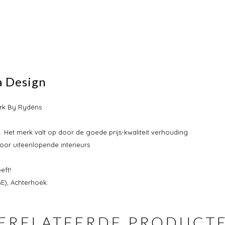
a Design
erk By Rydéns
 Het merk valt op door de goede prijs-kwaliteit verhouding.
oor uiteenlopende interieurs
eft!
E), Achterhoek.
ERELATEERDE PRODUCT