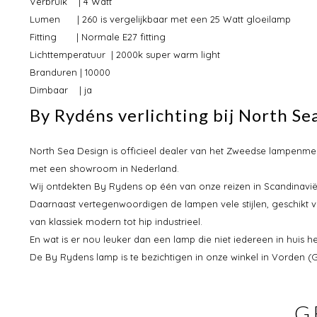
Verbruik | 4 Watt
Lumen | 260 is vergelijkbaar met een 25 Watt gloeilamp
Fitting | Normale E27 fitting
Lichttemperatuur | 2000k super warm light
Branduren | 10000
Dimbaar | ja
By Rydéns verlichting bij North Se
North Sea Design is officieel dealer van het Zweedse lampenm
met een showroom in Nederland.
Wij ontdekten By Rydens op één van onze reizen in Scandinavië.
Daarnaast vertegenwoordigen de lampen vele stijlen, geschikt v
van klassiek modern tot hip industrieel.
En wat is er nou leuker dan een lamp die niet iedereen in huis he
De By Rydens lamp is te bezichtigen in onze winkel in Vorden (G
G