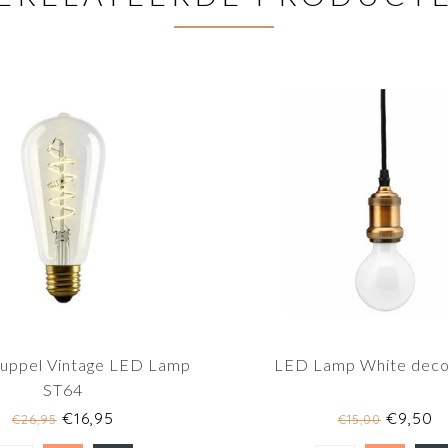
Druppel Vintage LED Lamp
LED Lamp White deco
ST64
€16,95
€9,50
€26,95
€15,00