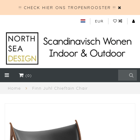
!! CHECK HIER ONS TROPENROOSTER !!
EUR
(0)
Home
Finn Juhl Chieftain Chair