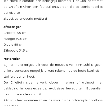
Ten slotte is comfort een belangrijk kenmerk. Finn Juhl heeft met
de Chieftain Chair een fauteuil ontworpen die zo comfortabel is
dat diverse
zitposities langdurig prettig zijn.
Afmetingen |
Breedte 100 cm
Hoogte 92,5 cm
Diepte 88 cm
Zithoogte 34,5 cm
Materialen |
Bij het materiaalgebruik voor de meubels van Finn Juhl is geen
enkele concessie mogelijk. U kunt rekenen op de beste kwaliteit in
stoffen, leer en hout.
De Chieftain stoel is verkrijgbaar in eiken of walnoot met
bekleding in geselecteerde, exclusieve leersoorten. Bovendien
bestaat de rugleuning uit
één stuk leer waarmee zowel de voor als de achterzijde naadloos