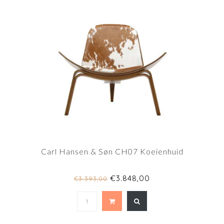
Carl Hansen & Søn CH07 Koeienhuid
€3.848,00
€3.393,00