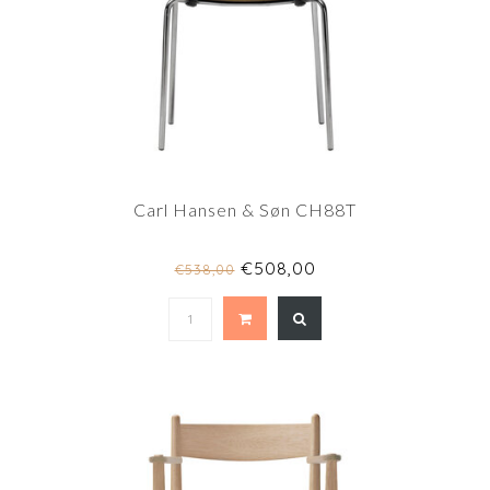
Carl Hansen & Søn CH88T
€508,00
€538,00