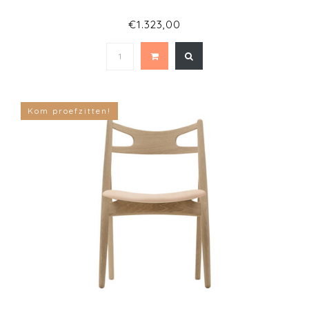
€1.323,00
Kom proefzitten!