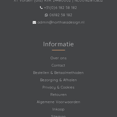
XT Vorden (Gld) KvK 24480002 | NL001628115B52
+31(0)6 182 58 182
06182 58 182
admin@northseadesign.nl
Informatie
Over ons
Contact
Bestellen & Betaalmethoden
Bezorging & Afhalen
Privacy & Cookies
Retouren
Algemene Voorwaarden
Inkoop
Sitemap