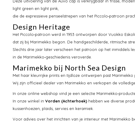
Deze uitvoering van de Auvo cap is verkrijgbaar in frisse, modern
light green en light pink,
die de expressieve penseelstrepen van het Piccolo‑patroon prach
Design Heritage
Het Piccolo‑patroon werd in 1953 ontworpen door Vuokko Eskolin
dat zij bij Marimekko begon. De handgeschilderde, ritmische str
Slechts drie jaar later verscheen het patroon op het inmiddels l
in de Marimekko‑geschiedenis veroverde.
Marimekko bij North Sea Design
Met haar kleurrijke prints en tijdloze ontwerpen past Marimekko
Wij zijn officieel dealer van Marimekko en verkopen de volledig
In onze online webshop vind je een selectie Marimekko‑producten, 
In onze winkel in
Vorden (Achterhoek)
hebben we diverse produ
kussenhoezen, plaids, servies en keramiek.
Voor advies over het inrichten van je interieur met Marimekko b