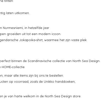
e tinten:
tig laten uitkomen.
 Nurmesniemi, in hetzelfde jaar
epen groeiden uit tot een modern icoon.
egendarische Jokapoika‑shirt, waarmee het zijn vaste plek
 perfect binnen de Scandinavische collectie van North Sea Design.
e HOME‑collectie.
maar alle items zijn bij ons te bestellen.
cten op voorraad, zoals de Unikko handdoeken,
en je van harte welkom in de North Sea Design store.