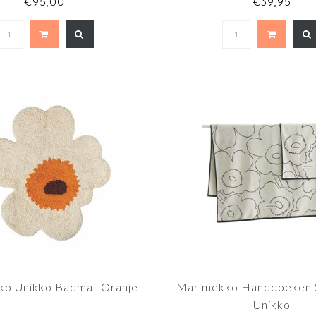
€95,00
€39,95
ko Unikko Badmat Oranje
Marimekko Handdoeken S
Unikko