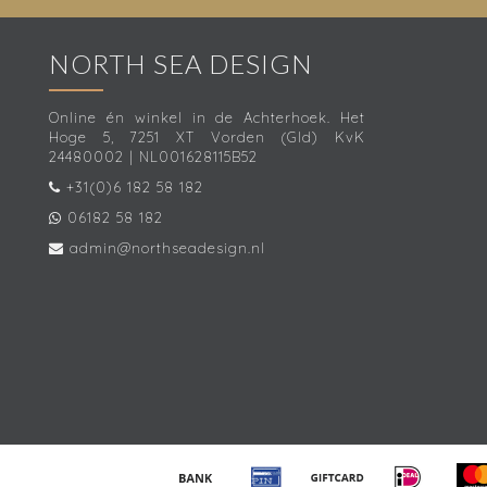
NORTH SEA DESIGN
Online én winkel in de Achterhoek. Het
Hoge 5, 7251 XT Vorden (Gld) KvK
24480002 | NL001628115B52
+31(0)6 182 58 182
06182 58 182
admin@northseadesign.nl