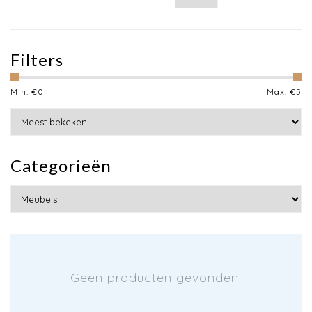
Filters
Min: €
0
Max: €
5
Categorieën
Geen producten gevonden!