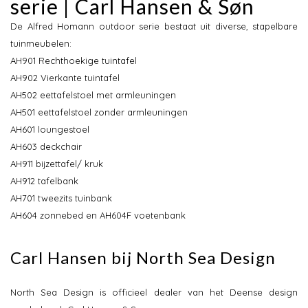
serie | Carl Hansen & Søn
De Alfred Homann outdoor serie bestaat uit diverse, stapelbare
tuinmeubelen:
AH901 Rechthoekige tuintafel
AH902 Vierkante tuintafel
AH502 eettafelstoel met armleuningen
AH501 eettafelstoel zonder armleuningen
AH601 loungestoel
AH603 deckchair
AH911 bijzettafel/ kruk
AH912 tafelbank
AH701 tweezits tuinbank
AH604 zonnebed en AH604F voetenbank
Carl Hansen bij North Sea Design
North Sea Design is officieel dealer van het Deense design