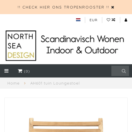
!! CHECK HIER ONS TROPENROOSTER !!
EUR
(0)
Home
AH601 tuin Loungestoel