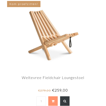
Kom proefzitten!
Weltevree Fieldchair Loungestoel
€259,00
€279,00