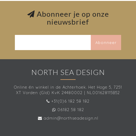
Abonneer je op onze
nieuwsbrief
Abonneer
NORTH SEA DESIGN
Online én winkel in de Achterhoek. Het Hoge 5, 7251
XT Vorden (Gld) KvK 24480002 | NL001628115B52
+31(0)6 182 58 182
06182 58 182
admin@northseadesign.nl