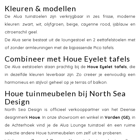
Kleuren & modellen
De Alua tuinstoelen zijn verkrijgbaar in zes frisse, moderne
kleuren: zwart, wit, olijfgroen, beige, cayenne rood, ijsblauw en
citroenschil geel.
De Alua serie bestaat uit de loungestoel en 2 eettafelstoelen met
of zonder armleuningen met de bijpassende Pico tafels.
Combineer met Houe Eyelet tafels
De Alua eetstoelen staan prachtig bij de
Houe Eyelet tafels
, die
in dezelfde kleuren leverbaar zijn. Zo creëer je eenvoudig een
harmonieus en stijlvol geheel op je terras of balkon.
Houe tuinmeubelen bij North Sea
Design
North Sea Design is officieel verkooppartner van het Deense
designmerk
Houe
. In onze showroom en winkel in
Vorden (GE)
, in
de Achterhoek vind je de Alua Lounge tuinstoel én een ruime
selectie andere Houe tuinmeubelen om zelf uit te proberen.