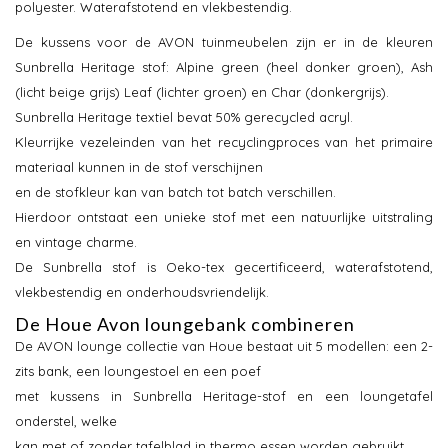
polyester. Waterafstotend en vlekbestendig.
De kussens voor de AVON tuinmeubelen zijn er in de kleuren
Sunbrella Heritage stof: Alpine green (heel donker groen), Ash
(licht beige grijs) Leaf (lichter groen) en Char (donkergrijs).
Sunbrella Heritage textiel bevat 50% gerecycled acryl.
Kleurrijke vezeleinden van het recyclingproces van het primaire
materiaal kunnen in de stof verschijnen
en de stofkleur kan van batch tot batch verschillen.
Hierdoor ontstaat een unieke stof met een natuurlijke uitstraling
en vintage charme.
De Sunbrella stof is Oeko-tex gecertificeerd, waterafstotend,
vlekbestendig en onderhoudsvriendelijk.
De Houe Avon loungebank combineren
De AVON lounge collectie van Houe bestaat uit 5 modellen: een 2-
zits bank, een loungestoel en een poef
met kussens in Sunbrella Heritage-stof en een loungetafel
onderstel, welke
kan met of zonder tafelblad in thermo essen worden gebruikt.