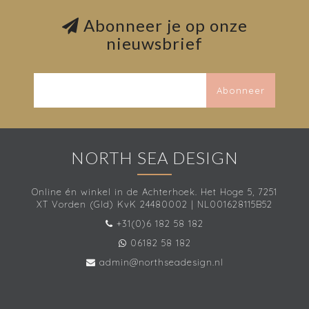
Abonneer je op onze
nieuwsbrief
Abonneer
NORTH SEA DESIGN
Online én winkel in de Achterhoek. Het Hoge 5, 7251
XT Vorden (Gld) KvK 24480002 | NL001628115B52
+31(0)6 182 58 182
06182 58 182
admin@northseadesign.nl