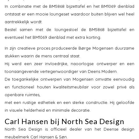
In combinatie met de BM5868 bijzettafel en het BM1069 dienblad
ontstaat er een mooie loungeset waardoor buiten blijven wel heel
aantrekkelijk wordt.
Bestel samen met de loungestoel de BM5868 bijzettafel en
eventueel het BM1069 dienblad met extra korting.
In zijn creatieve proces produceerde Børge Mogensen duurzame
stukken waarin de mens centraal staat.
Hij werd een zeer invloedrijke, naoorlogse ontwerper en een
toonaangevende vertegenwoordiger van Deens Modern.
De toegankelijke ontwerpen van Mogensen omvatte eenvoudig
en functioneel houten kwaliteitsmeubilair voor zowel privé als
openbare ruimtes,
met een rustige esthetiek en een sterke constructie. Hij geloofde
in visuele helderheid en minimale decoratie.
Carl Hansen bij North Sea Design
North Sea Design is officieel dealer van het Deense design
meubelmerk Carl Hansen & Søn.