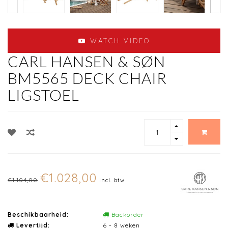
WATCH VIDEO
CARL HANSEN & SØN
BM5565 DECK CHAIR
LIGSTOEL
€1.028,00
€1.104,00
Incl. btw
Beschikbaarheid:
Backorder
Levertijd:
6 - 8 weken