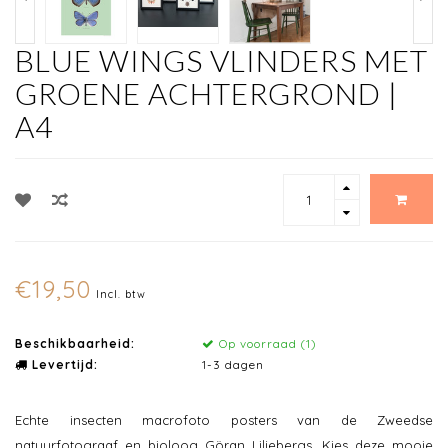
BLUE WINGS VLINDERS MET
GROENE ACHTERGROND |
A4
€19,50
Incl. btw
Beschikbaarheid:
Op voorraad (1)
Levertijd:
1-3 dagen
Echte insecten macrofoto posters van de Zweedse
natuurfotograaf en bioloog Göran Liljebergs. Kies deze mooie