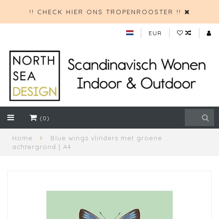
!! CHECK HIER ONS TROPENROOSTER !!
EUR
(0)
Home
Blue wings vlinders met groene
achtergrond | A4