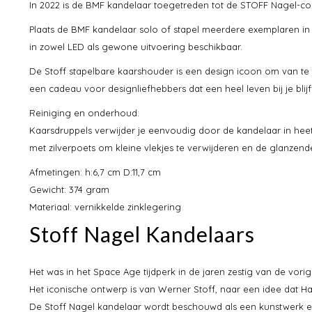
In 2022 is de BMF kandelaar toegetreden tot de STOFF Nagel-coll
Plaats de BMF kandelaar solo of stapel meerdere exemplaren in 
in zowel LED als gewone uitvoering beschikbaar.
De Stoff stapelbare kaarshouder is een design icoon om van t
een cadeau voor designliefhebbers dat een heel leven bij je blijft 
Reiniging en onderhoud:
Kaarsdruppels verwijder je eenvoudig door de kandelaar in heet
met zilverpoets om kleine vlekjes te verwijderen en de glanzend
Afmetingen: h:6,7 cm D:11,7 cm
Gewicht: 374 gram
Materiaal: vernikkelde zinklegering
Stoff Nagel Kandelaars
Het was in het Space Age tijdperk in de jaren zestig van de vo
Het iconische ontwerp is van Werner Stoff, naar een idee dat H
De Stoff Nagel kandelaar wordt beschouwd als een kunstwerk 