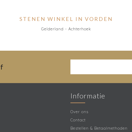
STENEN WINKEL IN VORDEN
Gelderland - Achterhoek
f
Informatie
Over ons
Contact
Bestellen & Betaalmethoden