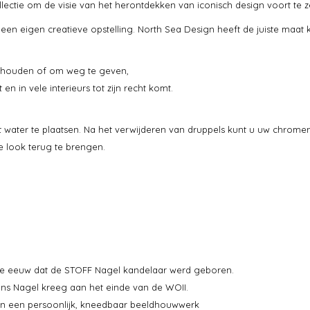
ectie om de visie van het herontdekken van iconisch design voort te z
een eigen creatieve opstelling. North Sea Design heeft de juiste maat 
e houden of om weg te geven,
en in vele interieurs tot zijn recht komt.
 water te plaatsen. Na het verwijderen van druppels kunt u uw chromen
e look terug te brengen.
rige eeuw dat de STOFF Nagel kandelaar werd geboren.
ans Nagel kreeg aan het einde van de WOII.
en een persoonlijk, kneedbaar beeldhouwwerk