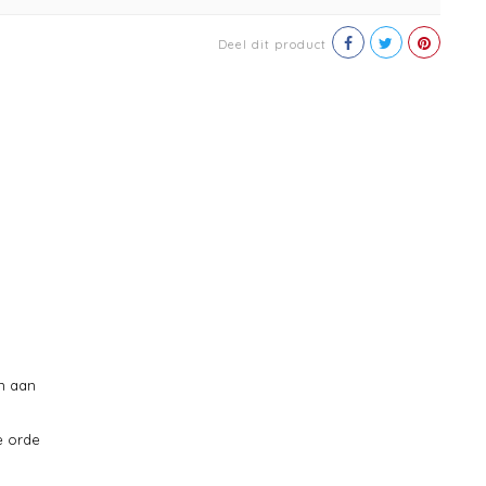
Deel dit product
en aan
e orde