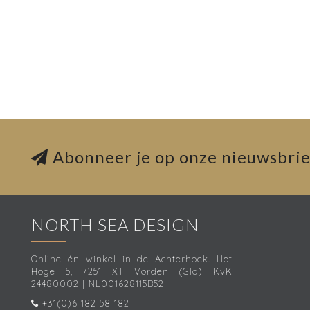
Abonneer je op onze nieuwsbrie
NORTH SEA DESIGN
Online én winkel in de Achterhoek. Het
Hoge 5, 7251 XT Vorden (Gld) KvK
24480002 | NL001628115B52
+31(0)6 182 58 182