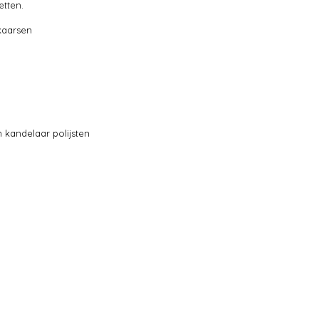
etten.
kaarsen
 kandelaar polijsten