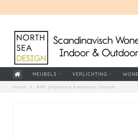
MEUBELS
VERLICHTING
WON
Home
BMF Stapelbare Kandelaar Chroom