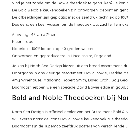
Vind je het zonde om de Bowie theedoek te gebruiken? Je kan he
De Bold & Noble keukendoeken zijn ontworpen, geprint en genaa
De afbeeldingen zijn geplaatst met de zeefdruk techniek op 10
Dus eerst een keer wassen om de theedoek wat zachter te make
Afmeting | 47 cm x 74 cm
Kleur | rood
Materiaal | 100% katoen, op 40 graden wassen
Ontworpen en geproduceerd in Lincolnshire, Engeland
Je kan bij North Sea Design kiezen uit een breed assortiment, du
Doorgaans in ons kleurige assortiment: David Bowie, Freddie Me
Amy Winehouse, Madonna, Robert Smith, David Grohl, Boy Geor
Daarnaast hebben we een speciale David Bowie editie in goud, zw
Bold and Noble Theedoeken bij No
North Sea Design is officieel dealer van het Britse merk Bold
Wij leveren naast de Icons David Bowie keukendoek alle theedo
Daarnaast zijn de Typemap zeefdruk posters van verschillende 