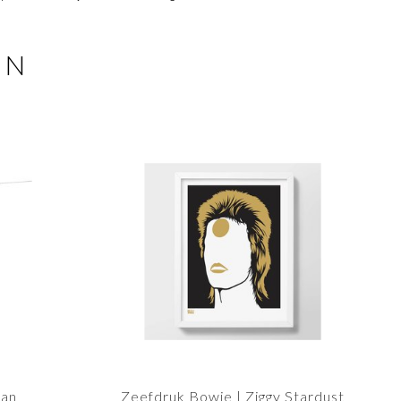
EN
lan
Zeefdruk Bowie | Ziggy Stardust