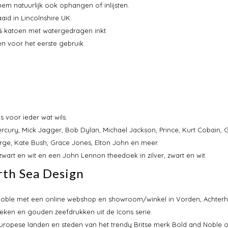
m natuurlijk ook ophangen of inlijsten.
id in Lincolnshire UK.
0% katoen met watergedragen inkt.
n voor het eerste gebruik.
s voor ieder wat wils.
rcury, Mick Jagger, Bob Dylan, Michael Jackson, Prince, Kurt Cobain, 
ge, Kate Bush, Grace Jones, Elton John en meer.
art en wit en een John Lennon theedoek in zilver, zwart en wit.
rth Sea Design
 & Noble met een online webshop en showroom/winkel in Vorden, Achterh
eken en gouden zeefdrukken uit de Icons serie.
Europese landen en steden van het trendy Britse merk Bold and Noble o