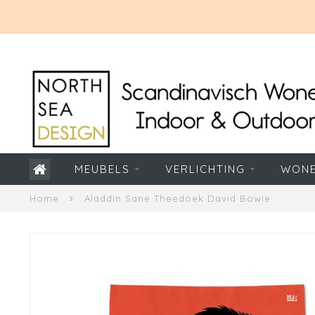
MEUBELS
VERLICHTING
WON
Home
Aladdin Sane Theedoek David Bowie