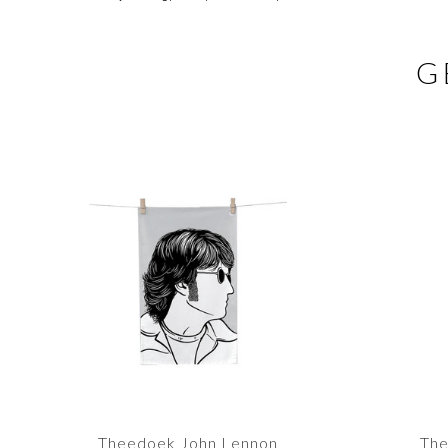
G
Theedoek John Lennon
The