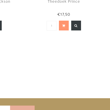
ckson
Theedoek Prince
€17,50