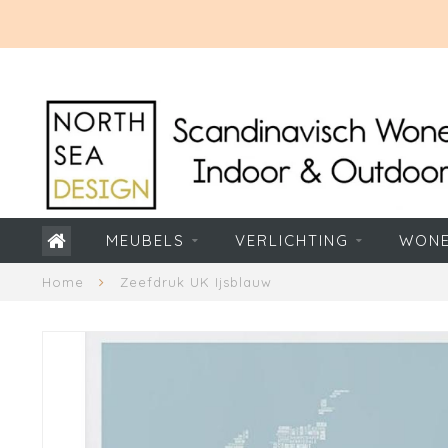
MEUBELS
VERLICHTING
WON
Home
Zeefdruk UK Ijsblauw