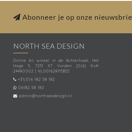
Abonneer je op onze nieuwsbrie
NORTH SEA DESIGN
Online én winkel in de Achterhoek. Het
Hoge 5, 7251 XT Vorden (Gld) KvK
24480002 | NL001628115B52
+31(0)6 182 58 182
06182 58 182
admin@northseadesign.nl