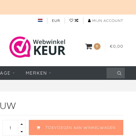
EUR
MIJN ACCOUNT
€0,00
0
TAGE
MERKEN
AUW
TOEVOEGEN AAN WINKELWAGEN