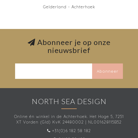
Gelderland - Achterhoek
Abonneer je op onze
nieuwsbrief
Abonneer
NORTH SEA DESIGN
Online én winkel in de Achterhoek. Het Hoge 5, 7251
XT Vorden (Gld) KvK 24480002 | NL001628115B52
+31(0)6 182 58 182