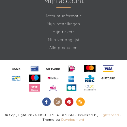
Mijn account
Account informatie
Mijn bestellingen
Mijn tickets
Mijn verlanglijst
Alle producten
© Copyright 2026 NORTH SEA DESIGN - Powered by
Lightspeed
-
Theme by
Dyvelopment