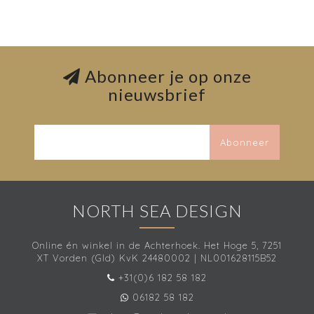
Abonneer je op onze
nieuwsbrief
Abonneer
NORTH SEA DESIGN
Online én winkel in de Achterhoek. Het Hoge 5, 7251
XT Vorden (Gld) KvK 24480002 | NL001628115B52
+31(0)6 182 58 182
06182 58 182