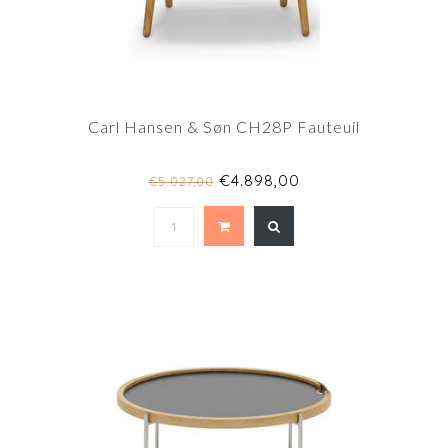
Carl Hansen & Søn CH28P Fauteuil
€4.898,00
€5.027,00