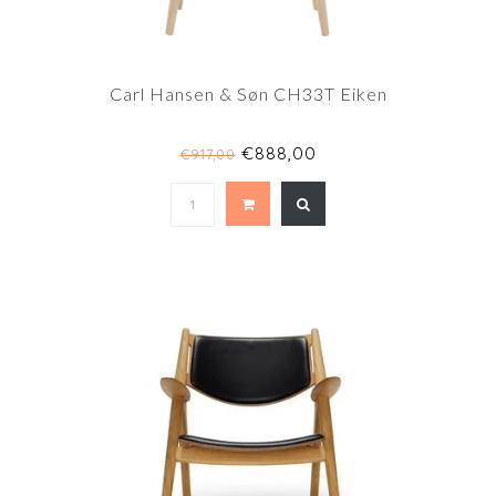
Carl Hansen & Søn CH33T Eiken
€888,00
€917,00