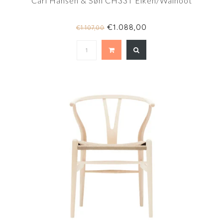
Carl Hansen & Søn CH33T Eiken/Walnoot
€1.088,00
€1.107,00