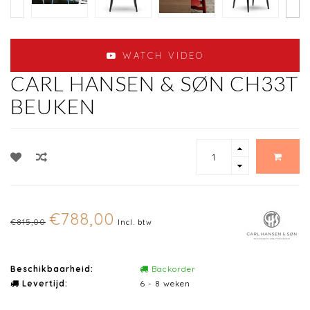
WATCH VIDEO
CARL HANSEN & SØN CH33T
BEUKEN
€788,00
€815,00
Incl. btw
Beschikbaarheid:
Backorder
Levertijd:
6 - 8 weken