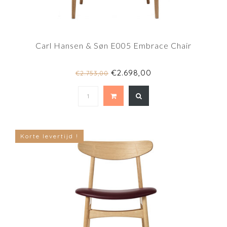
Carl Hansen & Søn E005 Embrace Chair
€2.698,00
€2.753,00
Korte levertijd !