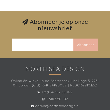
Abonneer je op onze
nieuwsbrief
Abonneer
NORTH SEA DESIGN
Online én winkel in de Achterhoek. Het Hoge 5, 7251
XT Vorden (Gld) KvK 24480002 | NL001628115B52
+31(0)6 182 58 182
06182 58 182
admin@northseadesign.nl