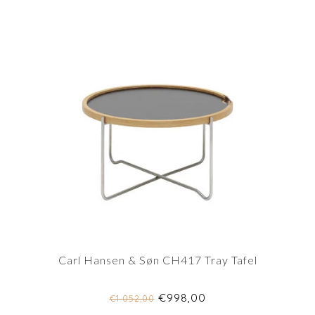
Carl Hansen & Søn CH417 Tray Tafel
€998,00
€1.052,00