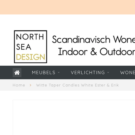
MEUBELS
VERLICHTING
WON
Home
Witte Taper Candles White Ester & Erik