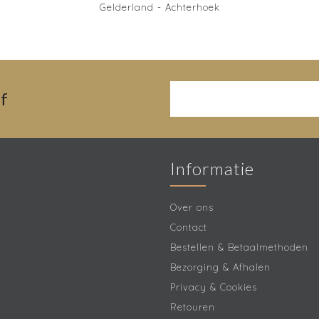
Gelderland - Achterhoek
f
Informatie
Over ons
Contact
Bestellen & Betaalmethoden
Bezorging & Afhalen
Privacy & Cookies
Retouren