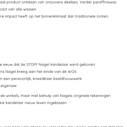
aal product ontdaan van onzuivere deeltjes. Verder paraffinewas
pact van alle wassen.
e impact heeft op het binnenklimaat dan traditionele lonten,
rige eeuw dat de STOFF Nagel kandelaar werd geboren.
ans Nagel kreeg aan het einde van de WOII.
en een persoonlijk, kneedbaar beeldhouwwerk
 eigenaar.
n de winkels, maar met behulp van Nagels originele tekeningen
re kandelaar nieuw leven ingeblazen.
 weer naar vele interieurs waar ieder zijn unieke creatie kan stapelen.