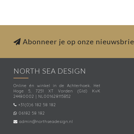
Abonneer je op onze nieuwsbrie
NORTH SEA DESIGN
Online én winkel in de Achterhoek. Het
Hoge 5, 7251 XT Vorden (Gld) KvK
24480002 | NL001628115B52
+31(0)6 182 58 182
06182 58 182
admin@northseadesign.nl