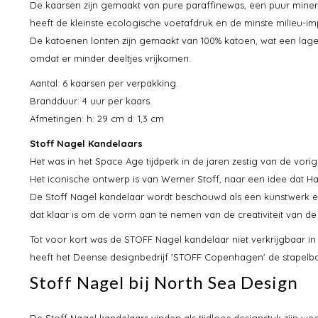
De kaarsen zijn gemaakt van pure paraffinewas, een puur miner
heeft de kleinste ecologische voetafdruk en de minste milieu-im
De katoenen lonten zijn gemaakt van 100% katoen, wat een lager
omdat er minder deeltjes vrijkomen.
Aantal: 6 kaarsen per verpakking.
Brandduur: 4 uur per kaars.
Afmetingen: h: 29 cm d: 1,3 cm
Stoff Nagel Kandelaars
Het was in het Space Age tijdperk in de jaren zestig van de vo
Het iconische ontwerp is van Werner Stoff, naar een idee dat H
De Stoff Nagel kandelaar wordt beschouwd als een kunstwerk 
dat klaar is om de vorm aan te nemen van de creativiteit van de
Tot voor kort was de STOFF Nagel kandelaar niet verkrijgbaar i
heeft het Deense designbedrijf 'STOFF Copenhagen' de stapelba
Stoff Nagel bij North Sea Design
De Stoff Nagel kandelaars vinden als tijdloos designstuk zijn weg