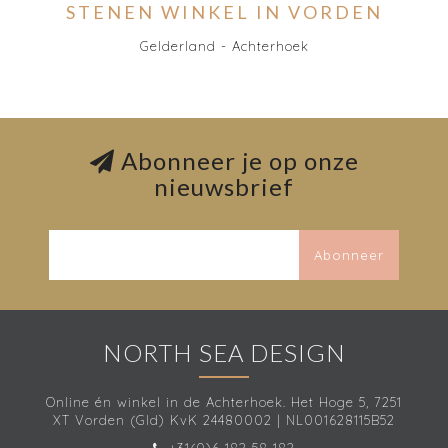
STENEN WINKEL IN VORDEN
Gelderland - Achterhoek
Abonneer je op onze
nieuwsbrief
Abonneer
NORTH SEA DESIGN
Online én winkel in de Achterhoek. Het Hoge 5, 7251
XT Vorden (Gld) KvK 24480002 | NL001628115B52