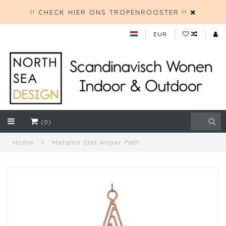
!! CHECK HIER ONS TROPENROOSTER !!
EUR
(0)
Home
Metalen Ster koper Path