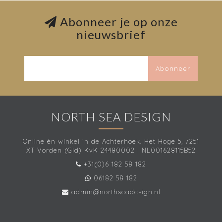
Abonneer je op onze
nieuwsbrief
Abonneer
NORTH SEA DESIGN
Online én winkel in de Achterhoek. Het Hoge 5, 7251
XT Vorden (Gld) KvK 24480002 | NL001628115B52
+31(0)6 182 58 182
06182 58 182
admin@northseadesign.nl