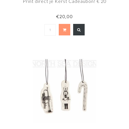
Print direct je Kerst Cadeaubon! € 20
€20,00