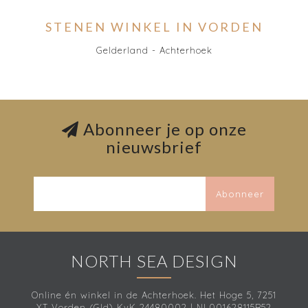
STENEN WINKEL IN VORDEN
Gelderland - Achterhoek
Abonneer je op onze
nieuwsbrief
Abonneer
NORTH SEA DESIGN
Online én winkel in de Achterhoek. Het Hoge 5, 7251
XT Vorden (Gld) KvK 24480002 | NL001628115B52