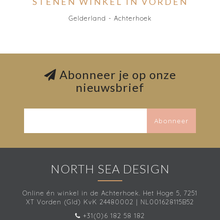
STENEN WINKEL IN VORDEN
Gelderland - Achterhoek
Abonneer je op onze
nieuwsbrief
Abonneer
NORTH SEA DESIGN
Online én winkel in de Achterhoek. Het Hoge 5, 7251
XT Vorden (Gld) KvK 24480002 | NL001628115B52
+31(0)6 182 58 182