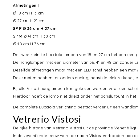
Afmetingen |
Ø 18 cm H 13 cm
Ø 27 cm H 21 cm
SP P Ø 36 cm H 27 cm
SP M Ø 41 cm H 30 cm
Ø 48 cm H 36 cm
De twee kleinste Lucciola lampen van 18 en 27 cm hebben een g
De hanglampen met een diameter van 36, 41 en 48 cm zonder LE
Dezelfde afmetingen maar met een LED schijf hebben een mat w
Deze maten hebben ter ondersteuning, naast de elektra kabel, 
Bij alle Vistosi hanglampen kan gekozen worden voor een schei
Hierdoor hoeft de lamp niet direct onder het aansluitpunt in he
De complete Lucciola verlichting bestaat verder uit een wandlam
Vetrerio Vistosi
De rijke historie van Vetrerio Vistosi uit de provincie Venetië lig
In de zeventiende eeuw werd de naam Vistosi verbonden aan de