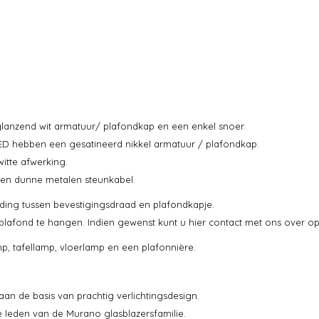
lanzend wit armatuur/ plafondkap en een enkel snoer.
D hebben een gesatineerd nikkel armatuur / plafondkap.
itte afwerking.
een dunne metalen steunkabel.
ding tussen bevestigingsdraad en plafondkapje.
t plafond te hangen. Indien gewenst kunt u hier contact met ons over 
p, tafellamp, vloerlamp en een plafonnière.
t aan de basis van prachtig verlichtingsdesign.
 leden van de Murano glasblazersfamilie.