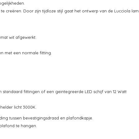
gelijkheden.
 te creëren. Door zijn tijdloze stijl gaat het ontwerp van de Lucciola l
 mat wit afgewerkt.
en met een normale fitting.
n standaard fittingen of een geintegreerde LED schijf van 12 Watt
helder licht 3000K.
ing tussen bevestigingsdraad en plafondkapje.
 plafond te hangen.