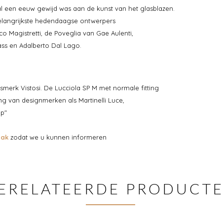
 al een eeuw gewijd was aan de kunst van het glasblazen.
elangrijkste hedendaagse ontwerpers
co Magistretti, de Poveglia van Gae Aulenti,
ass en Adalberto Dal Lago.
ngsmerk Vistosi. De Lucciola SP M met normale fitting
ing van designmerken als Martinelli Luce,
op"
aak
zodat we u kunnen informeren
ERELATEERDE PRODUCT