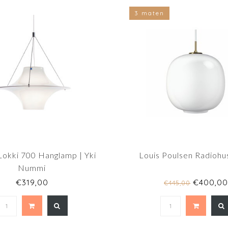
3 maten
Lokki 700 Hanglamp | Yki
Louis Poulsen Radiohu
Nummi
€319,00
€400,0
€445,00