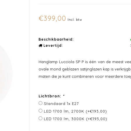
€399,00
Incl. btw
Beschikbaarheid:
Levertijd:
Hanglamp Lucciola SP P is één van de meest vee
ovale mond geblazen satijnglazen kap is verkrijgb
maten die je kunt combineren voor meerdere toe
Lichtbron:
*
Standaard 1x E27
LED 1700 lm, 2700K (+€193,00)
LED 1700 lm, 3000K (+€193,00)