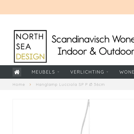
MEUBELS
VERLICHTING
WON
Home
Hanglamp Lucciola SP P Ø 36cm