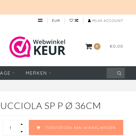
EUR
MIJN ACCOUNT
€0,00
0
TAGE
MERKEN
UCCIOLA SP P Ø 36CM
TOEVOEGEN AAN WINKELWAGEN