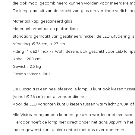
die ook mooi gecombineerd kunnen worden voor meerdere mo
De lamp gaat uit van de kracht van glas om verfijnde verlichting
Materiaal kap: gesatineerd glas
Materiaal armatuur en plafondkap:
Standaard gemaakt van gesatineerd nikkel; de LED uitvoering is
Afmeting: Ø 36 cm, h: 27 cm
Fitting : 1 x E27 max 77 Watt, deze is ook geschikt voor LED lamp
Kabel : 200 cm
Gewicht: 2,5 kg
Design : Vistosi 1981
De Lucciola is een heel sfeervolle lamp, u kunt ook kiezen tusse
(vanaf Ø 36 cm) met of zonder dimmer.
Voor de LED varianten kunt u kiezen tussen warm licht 2700K of 
Alle Vistosi hanglampen kunnen gekozen worden met een scheid
Hierdoor hoeft de lamp niet direct onder het aansluitpunt in het
Indien gewenst kunt u hier contact met ons over opnemen.