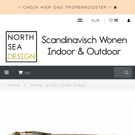
!! CHECK HIER ONS TROPENROOSTER !!
EUR
(0)
Home
Make up tas | Dots Green