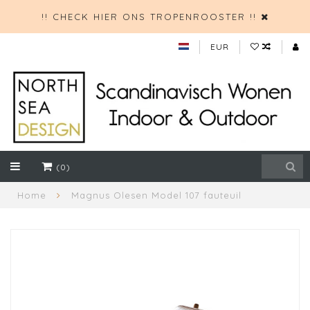
!! CHECK HIER ONS TROPENROOSTER !!
EUR
(0)
Home
Magnus Olesen Model 107 fauteuil