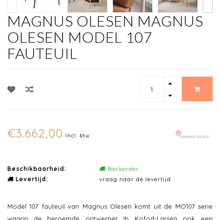
MAGNUS OLESEN MAGNUS
OLESEN MODEL 107
FAUTEUIL
€3.662,00
Incl. btw
Beschikbaarheid:
Backorder
Levertijd:
vraag naar de levertijd
Model 107 fauteuil van Magnus Olesen komt uit de MO107 serie
waarin de beroemde ontwerper Ib Kofod-Larsen ook een