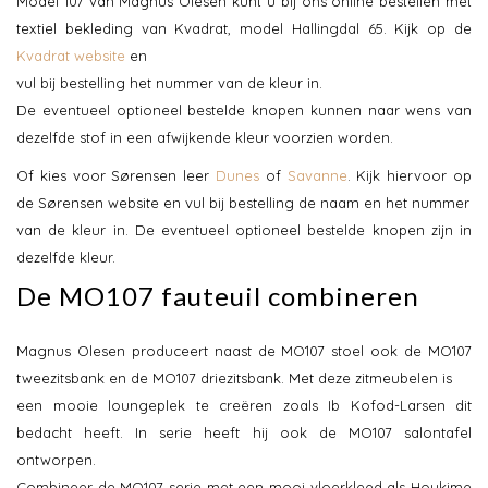
Model 107 van Magnus Olesen kunt u bij ons online bestellen met
textiel bekleding van Kvadrat, model Hallingdal 65. Kijk op de
Kvadrat website
en
vul bij bestelling het nummer van de kleur in.
De eventueel optioneel bestelde knopen kunnen naar wens van
dezelfde stof in een afwijkende kleur voorzien worden.
Of kies voor Sørensen leer
Dunes
of
Savanne
. Kijk hiervoor op
de Sørensen website en vul bij bestelling de naam en het nummer
van de kleur in. De eventueel optioneel bestelde knopen zijn in
dezelfde kleur.
De MO107 fauteuil combineren
Magnus Olesen produceert naast de MO107 stoel ook de MO107
tweezitsbank en de MO107 driezitsbank. Met deze zitmeubelen is
een mooie loungeplek te creëren zoals Ib Kofod-Larsen dit
bedacht heeft. In serie heeft hij ook de MO107 salontafel
ontworpen.
Combineer de MO107 serie met een mooi vloerkleed als Houkime