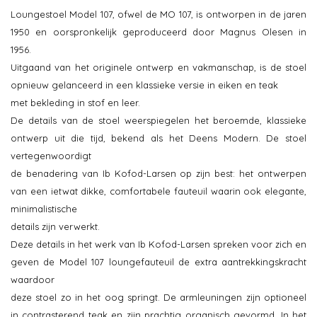
Loungestoel Model 107, ofwel de MO 107, is ontworpen in de jaren
1950 en oorspronkelijk geproduceerd door Magnus Olesen in
1956.
Uitgaand van het originele ontwerp en vakmanschap, is de stoel
opnieuw gelanceerd in een klassieke versie in eiken en teak
met bekleding in stof en leer.
De details van de stoel weerspiegelen het beroemde, klassieke
ontwerp uit die tijd, bekend als het Deens Modern. De stoel
vertegenwoordigt
de benadering van Ib Kofod-Larsen op zijn best: het ontwerpen
van een ietwat dikke, comfortabele fauteuil waarin ook elegante,
minimalistische
details zijn verwerkt.
Deze details in het werk van Ib Kofod-Larsen spreken voor zich en
geven de Model 107 loungefauteuil de extra aantrekkingskracht
waardoor
deze stoel zo in het oog springt. De armleuningen zijn optioneel
in contrasterend teak en zijn prachtig organisch gevormd. In het