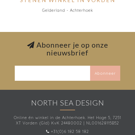
STENEN WINKEL IN VORDEN
Gelderland - Achterhoek
Abonneer je op onze
nieuwsbrief
Abonneer
NORTH SEA DESIGN
Online én winkel in de Achterhoek. Het Hoge 5, 7251
XT Vorden (Gld) KvK 24480002 | NL001628115B52
+31(0)6 182 58 182