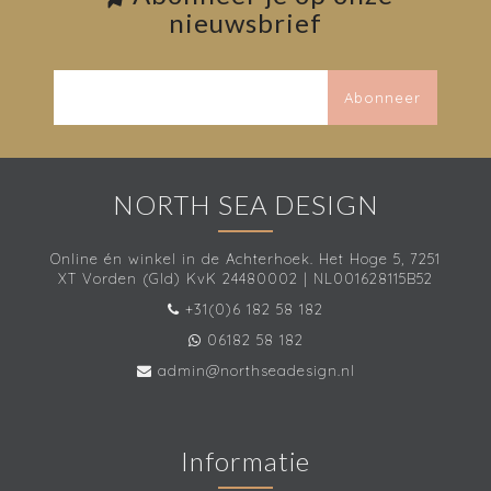
nieuwsbrief
Abonneer
NORTH SEA DESIGN
Online én winkel in de Achterhoek. Het Hoge 5, 7251
XT Vorden (Gld) KvK 24480002 | NL001628115B52
+31(0)6 182 58 182
06182 58 182
admin@northseadesign.nl
Informatie