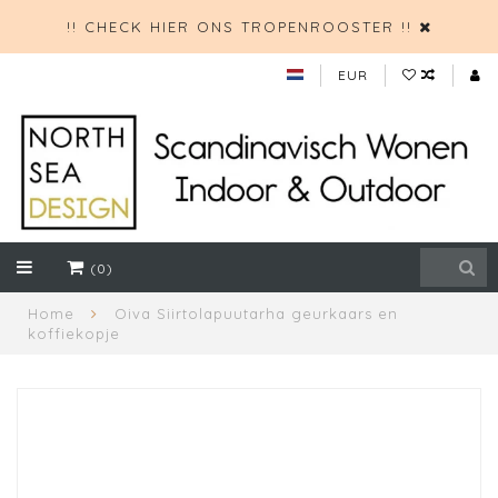
!! CHECK HIER ONS TROPENROOSTER !!
EUR
(0)
Home
Oiva Siirtolapuutarha geurkaars en
koffiekopje