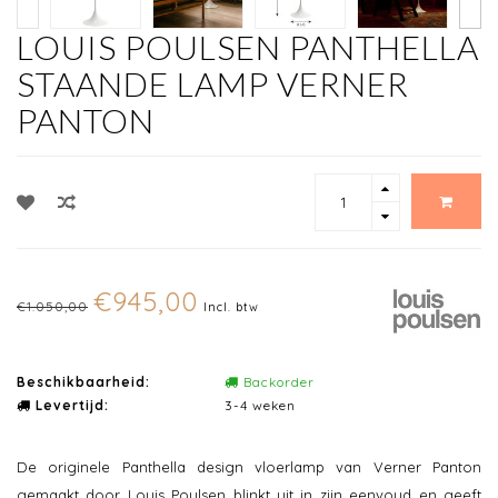
LOUIS POULSEN PANTHELLA
STAANDE LAMP VERNER
PANTON
€945,00
€1.050,00
Incl. btw
Beschikbaarheid:
Backorder
Levertijd:
3-4 weken
De originele Panthella design vloerlamp van Verner Panton
gemaakt door Louis Poulsen blinkt uit in zijn eenvoud en geeft