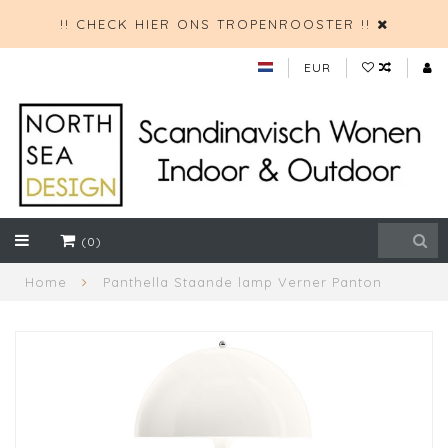
!! CHECK HIER ONS TROPENROOSTER !!
EUR
(0)
Home
Panthella Staande lamp Verner Panton