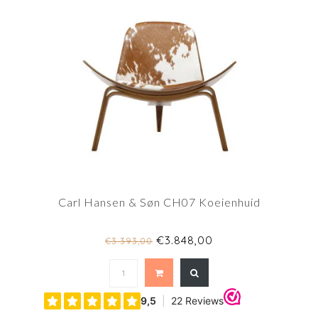
Carl Hansen & Søn CH07 Koeienhuid
€3.848,00
€3.393,00