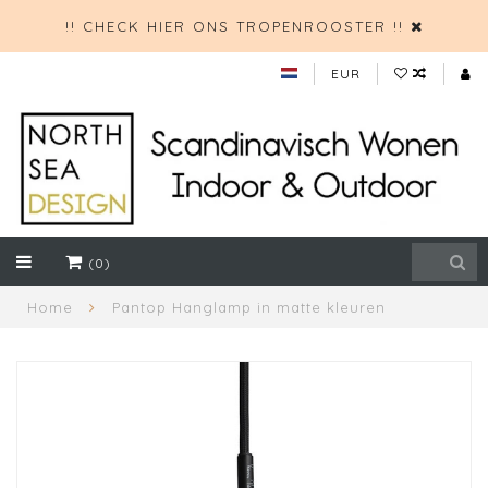
!! CHECK HIER ONS TROPENROOSTER !!
EUR
(0)
Home
Pantop Hanglamp in matte kleuren