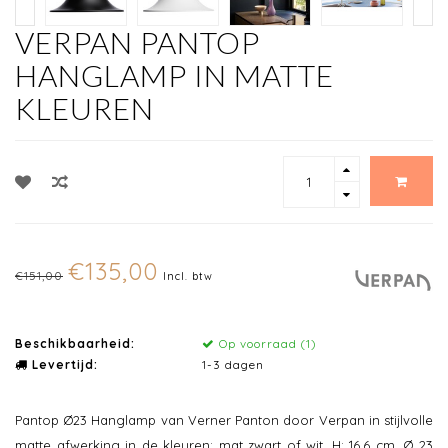
VERPAN PANTOP
HANGLAMP IN MATTE
KLEUREN
€135,00
€151,00
Incl. btw
Beschikbaarheid:
Op voorraad (1)
Levertijd:
1-3 dagen
Pantop Ø23 Hanglamp van Verner Panton door Verpan in stijlvolle
matte afwerking in de kleuren: mat zwart of wit. H: 16,6 cm, Ø 23