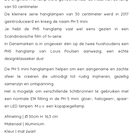
van 50 centimeter.
De kleinere serie hanglampen van 30 centimeter werd in 2017
geïntroduceerd en kreeg de naam PH 5 mini.
Je hebt de PH5 hanglamp vast wel eens gezien in een
Scandinavische film of tv-serie.
In Denemarken is in ongeveer één op de twee huishoudens een
PH5 hanglamp van Louis Poulsen aanwezig; een echte
designklassieker dus!
De PH 5 mini hanglampen helpen om een aangename en zachte
sfeer te creëren die uitnodigt tot rustig mijmeren, gezellig
samenzijn en ontspanning.
Het is mogelijk om verschillende lichtbronnen te gebruiken met
een normale E14 fitting in de PH 5 mini: gloei-, halogeen-, spaar-
en LED lampen. M.u.v. een kopspiegellamp.
Afmeting | Ø 30cm H: 16,3 cm
Materiaal | Aluminium
Kleur | mat zwart