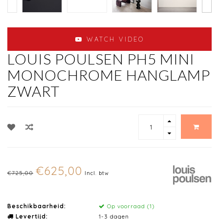
WATCH VIDEO
LOUIS POULSEN PH5 MINI
MONOCHROME HANGLAMP
ZWART
€625,00
€725,00
Incl. btw
Beschikbaarheid:
Op voorraad (1)
Levertijd:
1-3 dagen