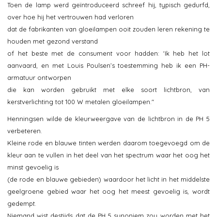
Toen de lamp werd geïntroduceerd schreef hij, typisch gedurfd,
over hoe hij het vertrouwen had verloren
dat de fabrikanten van gloeilampen ooit zouden leren rekening te
houden met gezond verstand
of het beste met de consument voor hadden: 'Ik heb het lot
aanvaard, en met Louis Poulsen’s toestemming heb ik een PH-
armatuur ontworpen
die kan worden gebruikt met elke soort lichtbron, van
kerstverlichting tot 100 W metalen gloeilampen."
Henningsen wilde de kleurweergave van de lichtbron in de PH 5
verbeteren.
Kleine rode en blauwe tinten werden daarom toegevoegd om de
kleur aan te vullen in het deel van het spectrum waar het oog het
minst gevoelig is
(de rode en blauwe gebieden) waardoor het licht in het middelste
geelgroene gebied waar het oog het meest gevoelig is, wordt
gedempt.
Niemand wist destijds dat de PH 5 synoniem zou worden met het