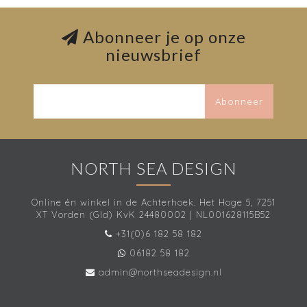
Abonneer je op onze
nieuwsbrief
Abonneer
NORTH SEA DESIGN
Online én winkel in de Achterhoek. Het Hoge 5, 7251
XT Vorden (Gld) KvK 24480002 | NL001628115B52
+31(0)6 182 58 182
06182 58 182
admin@northseadesign.nl