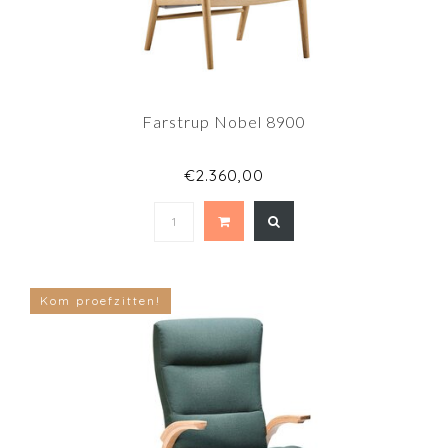
Farstrup Nobel 8900
€2.360,00
Kom proefzitten!