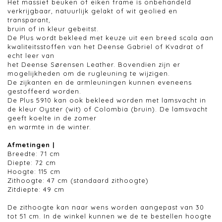
Het massief beuken of eiken frame is onbehandeld
verkrijgbaar, natuurlijk gelakt of wit geolied en
transparant,
bruin of in kleur gebeitst.
De Plus wordt bekleed met keuze uit een breed scala aan
kwaliteitsstoffen van het Deense Gabriel of Kvadrat of
echt leer van
het Deense Sørensen Leather. Bovendien zijn er
mogelijkheden om de rugleuning te wijzigen.
De zijkanten en de armleuningen kunnen eveneens
gestoffeerd worden.
De Plus 5910 kan ook bekleed worden met lamsvacht in
de kleur Oyster (wit) of Colombia (bruin). De lamsvacht
geeft koelte in de zomer
en warmte in de winter.
Afmetingen |
Breedte: 71 cm
Diepte: 72 cm
Hoogte: 115 cm
Zithoogte: 47 cm (standaard zithoogte)
Zitdiepte: 49 cm
De zithoogte kan naar wens worden aangepast van 30
tot 51 cm. In de winkel kunnen we de te bestellen hoogte