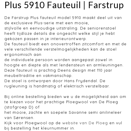
Plus 5910 Fauteuil | Farstrup
De Farstrup Plus fauteuil model 5910 maakt deel uit van
de exclusieve Plus-serie met een mooie,
stijlvolle en eenvoudige uitstraling. De seniorenstoel
heeft tijdloze details die ongeacht welke stijl je hebt
gekozen passen in je interieurontwerp.
De fauteuil biedt een onovertroffen zitcomfort en met de
vele verschillende verstelmogelijkheden kan de stoel
ergonomisch aan
de individuele persoon worden aangepast zowel in
hoogte en diepte als met lendensteun en armleuningen.
Deze fauteuil is prachtig Deens design met 110 jaar
meubeltraditie en vakmanschap.
De stoel is ontworpen door Hans Frydendal. De
rugleuning is handmatig of elektrisch verstelbaar.
Bij online bestelling bieden we u de mogelijkheid aan om
te kiezen voor het prachtige Ploegwool van De Ploeg
(stofgroep D) of
het mooie, zachte en soepele Savanne semi anilineleer
van Sørensen.
Kijk voor Ploegwool op de
website van De Ploeg
en vul
bij bestelling het kleurnummer in.