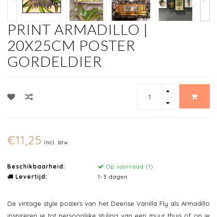
PRINT ARMADILLO |
20X25CM POSTER
GORDELDIER
€11,25
Incl. btw
Beschikbaarheid:
Op voorraad (1)
Levertijd:
1-3 dagen
De vintage style posters van het Deense Vanilla Fly als Armadillo
inspireren je tot persoonlijke styling van een muur thuis of op je