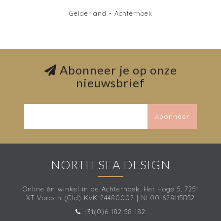
Gelderland - Achterhoek
Abonneer je op onze
nieuwsbrief
Abonneer
NORTH SEA DESIGN
Online én winkel in de Achterhoek. Het Hoge 5, 7251
XT Vorden (Gld) KvK 24480002 | NL001628115B52
+31(0)6 182 58 182