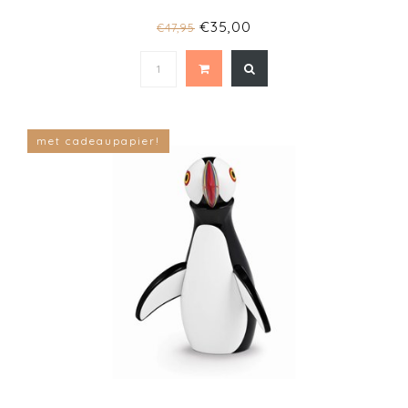
€35,00
€47,95
met cadeaupapier!