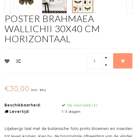
POSTER BRAHMAEA
WALLICHII 30X40 CM
HORIZONTAAL
€30,00
Incl. btw
Beschikbaarheid:
Op voorraad (2)
Levertijd:
1-3 dagen
Liljebergs laat met de botanische foto prints bloemen en insecten
tot leven komen. Kies bv. de horizontale afbeelding van de vlinder