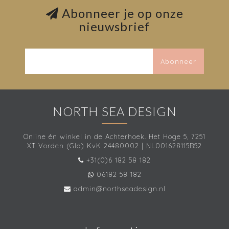
Abonneer je op onze
nieuwsbrief
Abonneer
NORTH SEA DESIGN
Online én winkel in de Achterhoek. Het Hoge 5, 7251
XT Vorden (Gld) KvK 24480002 | NL001628115B52
+31(0)6 182 58 182
06182 58 182
admin@northseadesign.nl