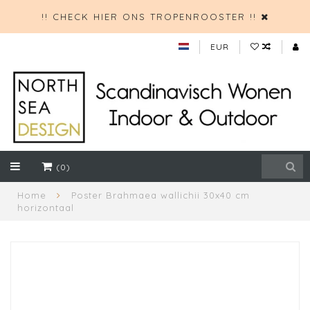
!! CHECK HIER ONS TROPENROOSTER !!
EUR
(0)
Home
Poster Brahmaea wallichii 30x40 cm
horizontaal