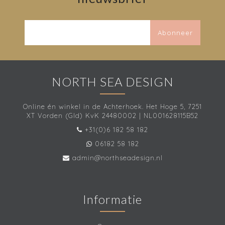
Abonneer
NORTH SEA DESIGN
Online én winkel in de Achterhoek. Het Hoge 5, 7251
XT Vorden (Gld) KvK 24480002 | NL001628115B52
+31(0)6 182 58 182
06182 58 182
admin@northseadesign.nl
Informatie