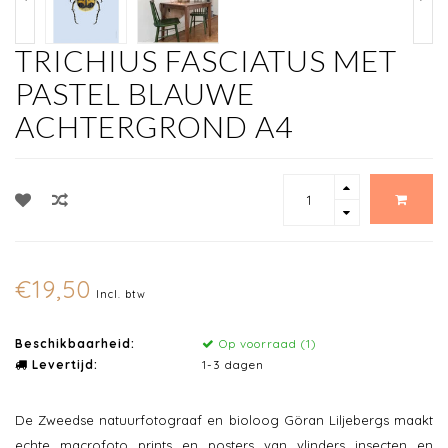
TRICHIUS FASCIATUS MET
PASTEL BLAUWE
ACHTERGROND A4
€19,50
Incl. btw
Beschikbaarheid:
Op voorraad (1)
Levertijd:
1-3 dagen
De Zweedse natuurfotograaf en bioloog Göran Liljebergs maakt
echte macrofoto prints en posters van vlinders insecten en