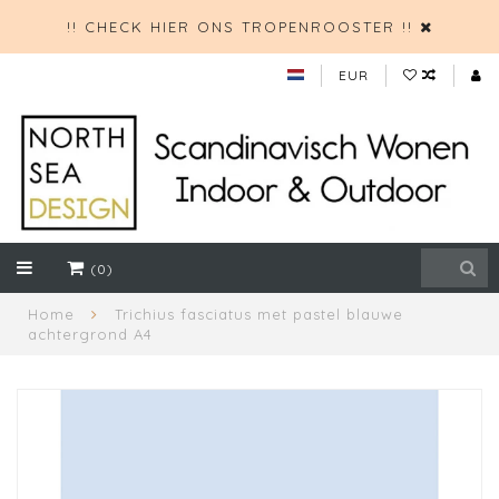
!! CHECK HIER ONS TROPENROOSTER !!
EUR
(0)
Home
Trichius fasciatus met pastel blauwe
achtergrond A4