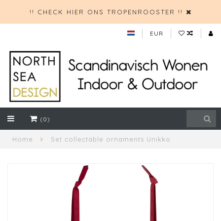
!! CHECK HIER ONS TROPENROOSTER !!
EUR
(0)
Home
Set collectable ornaments Unikko