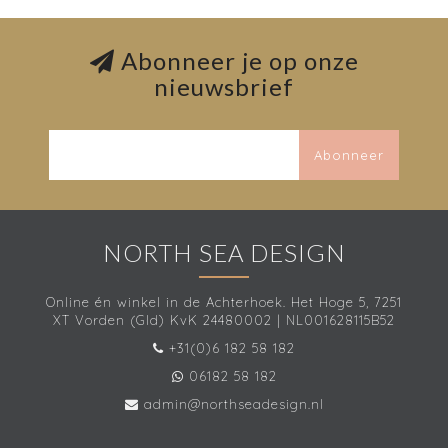
Abonneer je op onze
nieuwsbrief
Abonneer
NORTH SEA DESIGN
Online én winkel in de Achterhoek. Het Hoge 5, 7251
XT Vorden (Gld) KvK 24480002 | NL001628115B52
+31(0)6 182 58 182
06182 58 182
admin@northseadesign.nl