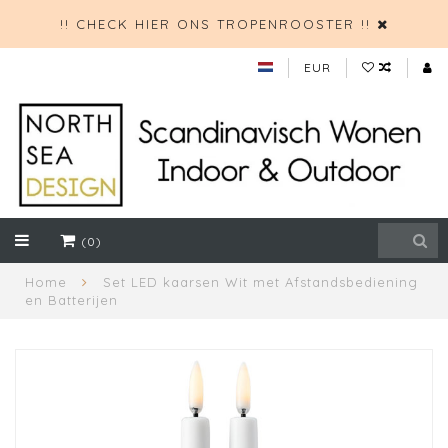
!! CHECK HIER ONS TROPENROOSTER !!
EUR
(0)
Home
Set LED kaarsen Wit met Afstandsbediening
en Batterijen