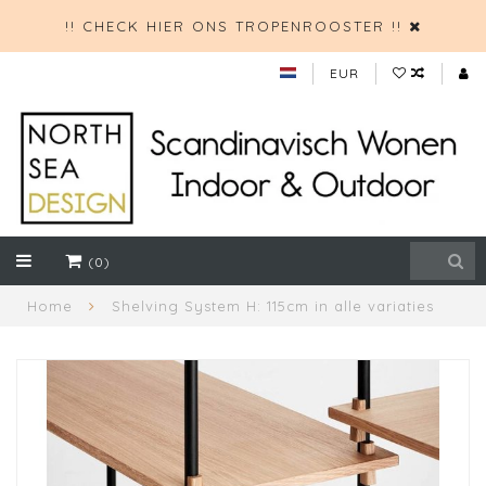
!! CHECK HIER ONS TROPENROOSTER !!
EUR
(0)
Home
Shelving System H: 115cm in alle variaties