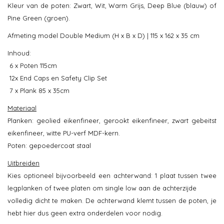
Kleur van de poten: Zwart, Wit, Warm Grijs, Deep Blue (blauw) of
Pine Green (groen).
Afmeting model Double Medium (H x B x D) | 115 x 162 x 35 cm
Inhoud:
6 x Poten 115cm
12x End Caps en Safety Clip Set
7 x Plank 85 x 35cm
Materiaal
Planken: geolied eikenfineer, gerookt eikenfineer, zwart gebeitst
eikenfineer, witte PU-verf MDF-kern.
Poten: gepoedercoat staal
Uitbreiden
Kies optioneel bijvoorbeeld een achterwand: 1 plaat tussen twee
legplanken of twee platen om single low aan de achterzijde
volledig dicht te maken. De achterwand klemt tussen de poten, je
hebt hier dus geen extra onderdelen voor nodig.