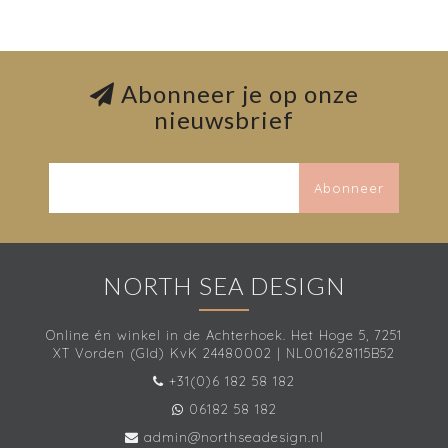
Abonneer je op onze
nieuwsbrief
Abonneer
NORTH SEA DESIGN
Online én winkel in de Achterhoek. Het Hoge 5, 7251
XT Vorden (Gld) KvK 24480002 | NL001628115B52
+31(0)6 182 58 182
06182 58 182
admin@northseadesign.nl