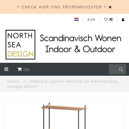
!! CHECK HIER ONS TROPENROOSTER !!
EUR
(0)
Home
Shelving System met kast en kledingstang
Hoogte 255cm