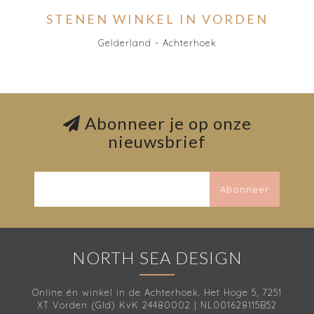
STENEN WINKEL IN VORDEN
Gelderland - Achterhoek
Abonneer je op onze
nieuwsbrief
Abonneer
NORTH SEA DESIGN
Online én winkel in de Achterhoek. Het Hoge 5, 7251
XT Vorden (Gld) KvK 24480002 | NL001628115B52