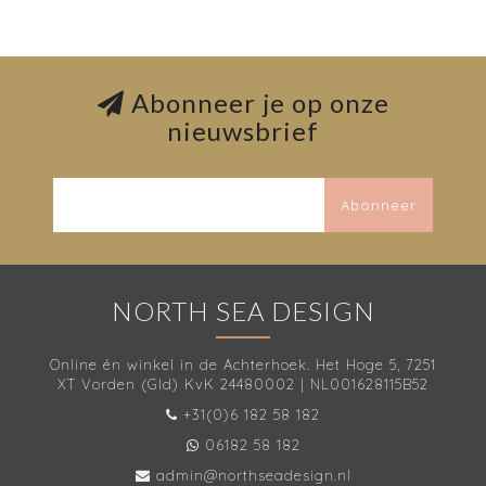
Abonneer je op onze
nieuwsbrief
Abonneer
NORTH SEA DESIGN
Online én winkel in de Achterhoek. Het Hoge 5, 7251
XT Vorden (Gld) KvK 24480002 | NL001628115B52
+31(0)6 182 58 182
06182 58 182
admin@northseadesign.nl