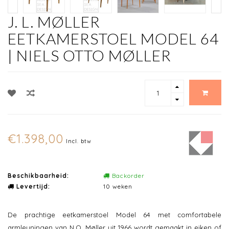
J. L. MØLLER
EETKAMERSTOEL MODEL 64
| NIELS OTTO MØLLER
€1.398,00
Incl. btw
Beschikbaarheid:
Backorder
Levertijd:
10 weken
De prachtige eetkamerstoel Model 64 met comfortabele
armleuningen van N.O. Møller uit 1966 wordt gemaakt in eiken of