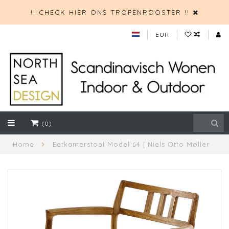
!! CHECK HIER ONS TROPENROOSTER !!
EUR
(0)
Home
Eetkamerstoel Model 64 | Niels Otto Møller