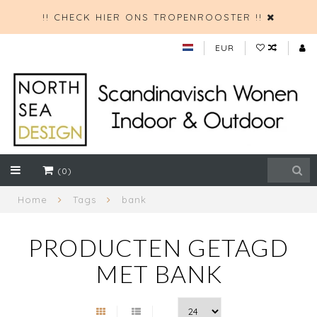
!! CHECK HIER ONS TROPENROOSTER !!
EUR
(0)
Home
Tags
bank
PRODUCTEN GETAGD
MET BANK