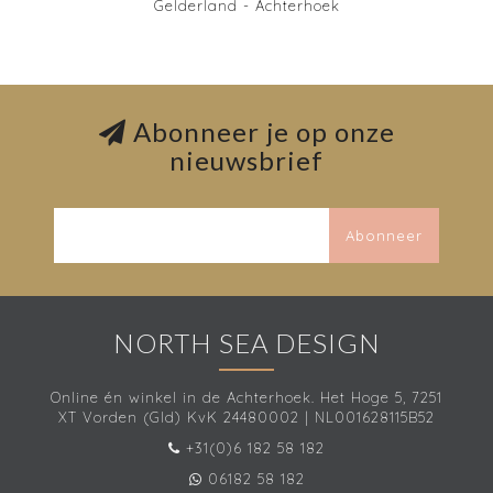
Gelderland - Achterhoek
Abonneer je op onze
nieuwsbrief
Abonneer
NORTH SEA DESIGN
Online én winkel in de Achterhoek. Het Hoge 5, 7251
XT Vorden (Gld) KvK 24480002 | NL001628115B52
+31(0)6 182 58 182
06182 58 182