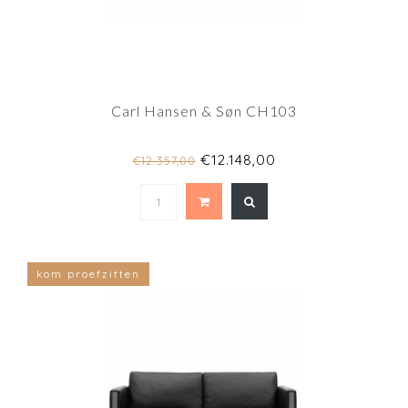
Carl Hansen & Søn CH103
€12.148,00
€12.357,00
kom proefzitten