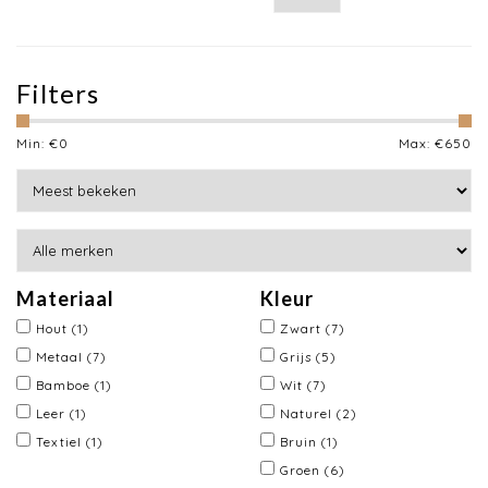
Filters
Min: €
0
Max: €
650
Materiaal
Kleur
Hout
(1)
Zwart
(7)
Metaal
(7)
Grijs
(5)
Bamboe
(1)
Wit
(7)
Leer
(1)
Naturel
(2)
Textiel
(1)
Bruin
(1)
Groen
(6)