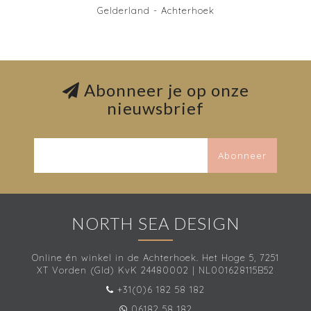
Gelderland - Achterhoek
Abonneer je op onze
nieuwsbrief
Abonneer
NORTH SEA DESIGN
Online én winkel in de Achterhoek. Het Hoge 5, 7251
XT Vorden (Gld) KvK 24480002 | NL001628115B52
+31(0)6 182 58 182
06182 58 182