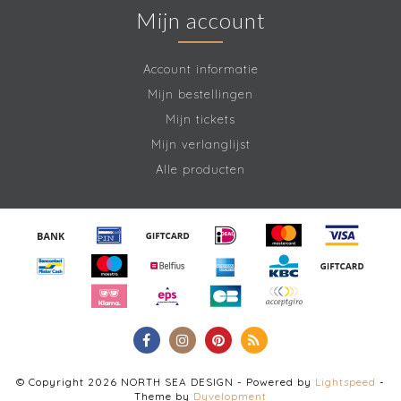
Mijn account
Account informatie
Mijn bestellingen
Mijn tickets
Mijn verlanglijst
Alle producten
© Copyright 2026 NORTH SEA DESIGN - Powered by
Lightspeed
-
Theme by
Dyvelopment